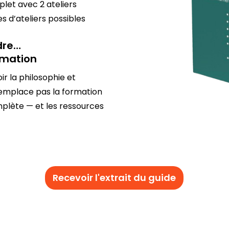
let avec 2 ateliers
es d’ateliers possibles
dre…
rmation
r la philosophie et
 remplace pas la formation
plète — et les ressources
Recevoir l'extrait du guide